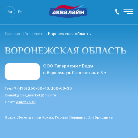
Ru
En
Главная
Где купить
Воронежская область
ВОРОНЕЖСКАЯ ОБЛАСТЬ
ООО Гипермаркет Воды
г. Воронеж, ул. Латненская, д.3 А
Тел:+7 (473) 260-60-40, 260-60-30
E-mail:giper_market@mail.ru
Сайт:
water36.ru
Псыж
,
Легенда гор Архыз
,
Горная Вершина
,
Эльбрусинка