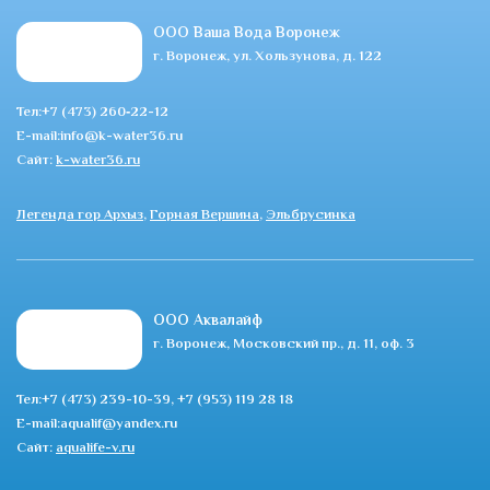
ООО Ваша Вода Воронеж
г. Воронеж, ул. Хользунова, д. 122
Тел:+7 (473) 260‑22-12
E-mail:info@k-water36.ru
Сайт:
k-water36.ru
Легенда гор Архыз
,
Горная Вершина
,
Эльбрусинка
ООО Аквалайф
г. Воронеж, Московский пр., д. 11, оф. 3
Тел:+7 (473) 239-10-39, +7 (953) 119 28 18
E-mail:aqualif@yandex.ru
Сайт:
aqualife-v.ru